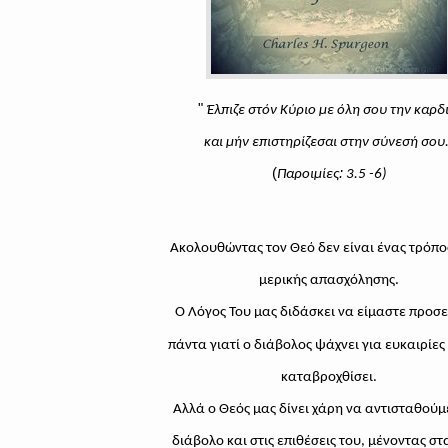
"
Έλπιζε στόν Κύριο με όλη σου την καρδι
και μήν επιστηρίζεσαι στην σύνεσή σου
(
:
Παροιμίες
3.5 -6)
Ακολουθώντας τον Θεό δεν είναι ένας τρόπο
μερικής απασχόλησης.
Ο Λόγος Του μας διδάσκει να είμαστε προσε
πάντα γιατί ο διάβολος ψάχνει για ευκαιρίες
καταβροχθίσει.
Αλλά ο Θεός μας δίνει χάρη να αντισταθούμ
διάβολο και στις επιθέσεις του, μένοντας στ