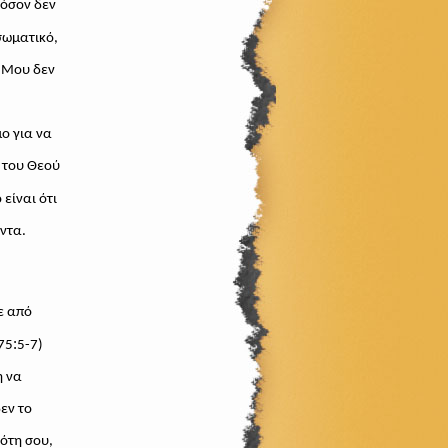
φόσον δεν
σωματικό,
ς Μου δεν
μο για να
 του Θεού
 είναι ότι
άντα.
ε από
:
75
5-7)
ή να
εν το
ότη σου,