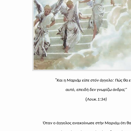
"
:
Και η Μαριάμ είπε στόν άγγελο
Πώς θα ε
,
;
αυτό
επειδή δεν γνωρίζω άνδρα
"
(
:
Λουκ.1
34)
Όταν ο άγγελος ανακοίνωσε στήν Μαριάμ ότι θ