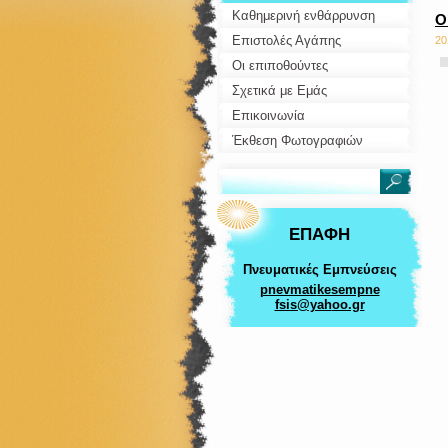
Καθημερινή ενθάρρυνση
Ο
Επιστολές Αγάπης
20
Οι επιποθούντες
Ρ
Σχετικά με Eμάς
Επικοινωνία
δι
Έκθεση Φωτογραφιών
Δ
δι
ΕΠΑΦΉ
Ο
Πνευματικές Εμπνεύσεις
αλ
pnevmati
kesempne
fsis@yah
oo.gr
εκ
Ο
Έ
α
Ο