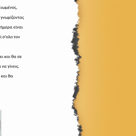
ειωμένος,
γνωρίζοντας
σήμερα είναι
 σ'ολο τον
ει και θα σε
 να γίνεις.
 και θα