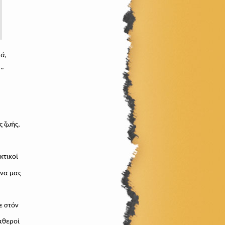
ά,
"
.
ς ζωής,
κτικοί
 να μας
ε στόν
αθεροί