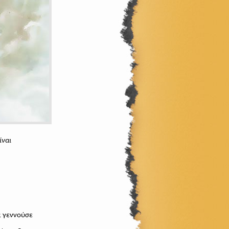
ίναι
α γεννούσε