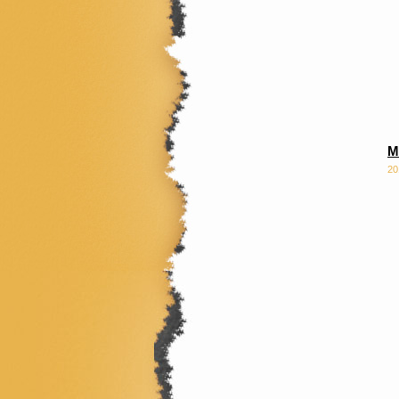
Ο 
Το
φ
Μ
20