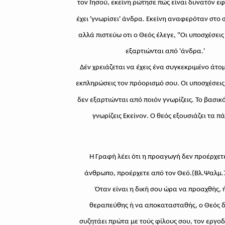
τον Ιησού, εκείνη ρώτησε πώς είναι δυνατόν ε
έχει 'γνωρίσει' άνδρα. Εκείνη αναφερόταν στο 
αλλά πιστεύω οτι ο Θεός έλεγε, "Οι υποσχέσει
εξαρτιώνται από 'άνδρα.'
Δέν χρειάζεται να έχεις ένα συγκεκριμένο άτο
εκπληρώσεις τον πρόορισμό σου. Οι υποσχέσεις
δεν εξαρτιώνται από ποιόν γνωρίζεις. Το βασικό
γνωρίζεις Εκείνον. Ο θεός εξουσιάζει τα π
Η Γραφή λέει ότι η προαγωγή δεν προέρχετ
άνθρωπο, προέρχετε από τον Θεό.(Βλ.Ψαλμ.
Όταν είναι η δική σου ώρα να προαχθής, 
θεραπεύθης ή να αποκατασταθής, ο Θεός δ
συζητάει πρώτα με τούς φίλους σου, τον εργοδ