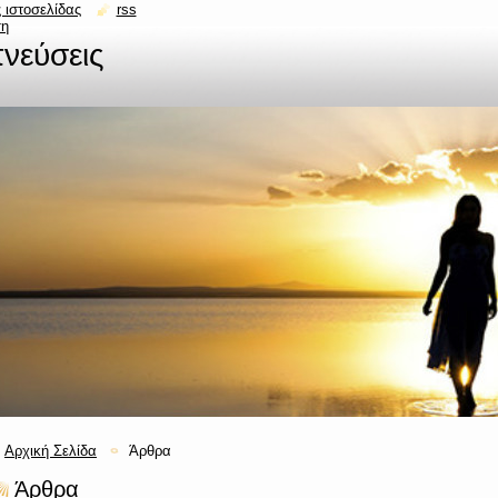
 ιστοσελίδας
rss
ση
νεύσεις
Αρχική Σελίδα
Άρθρα
Άρθρα