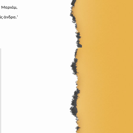
ν Μαριάμ,
ίς άνδρα.'